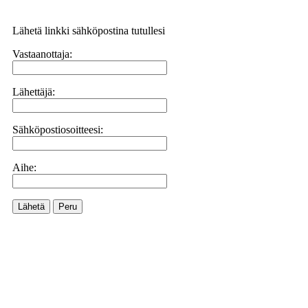
Lähetä linkki sähköpostina tutullesi
Vastaanottaja:
Lähettäjä:
Sähköpostiosoitteesi:
Aihe:
Lähetä
Peru